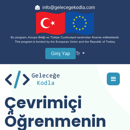
info@gelecegekodla.com
Bu program, Avrupa Birliği ve Türkiye Cumhuriyeti tarafından finanse edilmektedir.
This program is funded by the European Union and the Republic of Turkey.
Giriş Yap
Tr
Çevrimiçi
Öğrenmenin